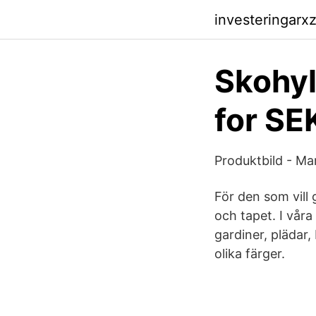
investeringarxz
Skohyl
for SE
Produktbild - Mar
För den som vill
och tapet. I vår
gardiner, plädar,
olika färger.