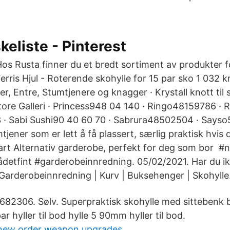
keliste - Pinterest
os Rusta finner du et bredt sortiment av produkter f
erris Hjul - Roterende skohylle for 15 par sko 1 032 kr
r, Entre, Stumtjenere og knagger · Krystall knott til 
e Galleri · Princess948 04 140 · Ringo48159786 · R
· Sabi Sushi90 40 60 70 · Sabrura48502504 · Sayso5
tjener som er lett å få plassert, særlig praktisk hvis d
art Alternativ garderobe, perfekt for deg som bor #
fådetfint #garderobeinnredning. 05/02/2021. Har du ik
 Garderobeinnredning | Kurv | Buksehenger | Skohylle
682306. Sølv. Superpraktisk skohylle med sittebenk b
ar hyller til bod hylle 5 90mm hyller til bod.
 new order weapon upgrades