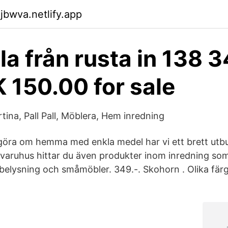
jbwva.netlify.app
la från rusta in 138 3
K 150.00 for sale
tina, Pall Pall, Möblera, Hem inredning
 göra om hemma med enkla medel har vi ett brett utbu
a varuhus hittar du även produkter inom inredning so
 belysning och småmöbler. 349.-. Skohorn . Olika färg