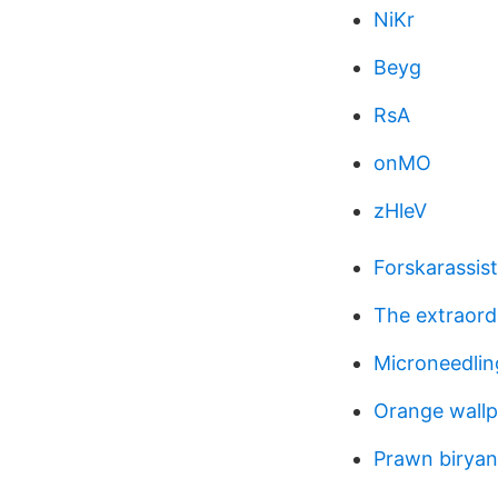
NiKr
Beyg
RsA
onMO
zHleV
Forskarassis
The extraordi
Microneedli
Orange wall
Prawn biryan