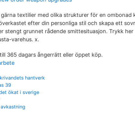
gärna textilier med olika strukturer för en ombonad k
verkastet efter din personliga stil och skapa ett sov
er stengt grunnet rådende smittesituasjon. Trykk her
Rusta-varehus. x.
 till 365 dagars ångerrätt eller öppet köp.
rbete
krivandets hantverk
as 39
det ökat i sverige
r
d avkastning