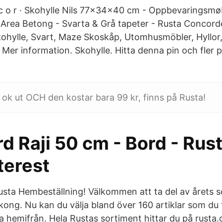
c o r · Skohylle Nils 77x34x40 cm - Oppbevaringsmø
 Area Betong - Svarta & Grå tapeter - Rusta Concorde
kohylle, Svart, Maze Skoskåp, Utomhusmöbler, Hyllor,
Mer information. Skohylle. Hitta denna pin och fler p
 ok ut OCH den kostar bara 99 kr, finns på Rusta!
d Raji 50 cm - Bord - Rus
nterest
usta Hembeställning! Välkommen att ta del av årets s
kong. Nu kan du välja bland över 160 artiklar som du
a hemifrån. Hela Rustas sortiment hittar du på rusta