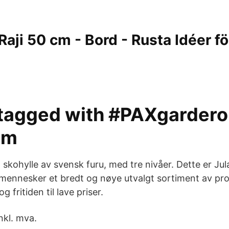
Raji 50 cm - Bord - Rusta Idéer fö
tagged with #PAXgardero
am
kohylle av svensk furu, med tre nivåer. Dette er Jula.
 mennesker et bredt og nøye utvalgt sortiment av pro
 fritiden til lave priser.
nkl. mva.