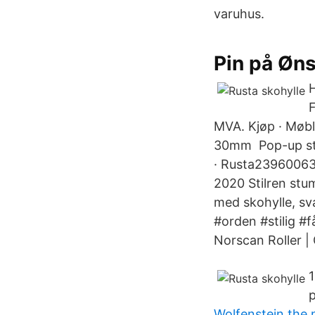
varuhus.
Pin på Øns
H
F
MVA. Kjøp · Møble
30mm Pop-up stor
· Rusta23960063 
2020 Stilren stum
med skohylle, sv
#orden #stilig #
Norscan Roller |
1
p
Wolfenstein the