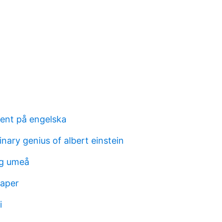
tent på engelska
nary genius of albert einstein
ng umeå
paper
i