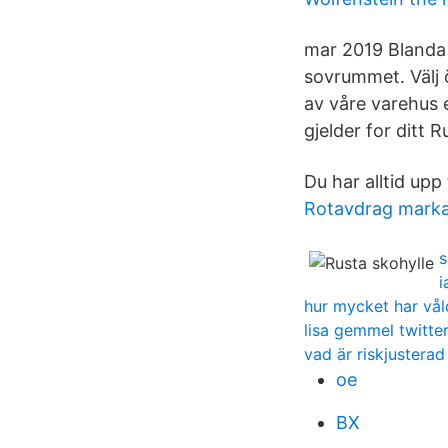
mar 2019 Blanda 
sovrummet. Välj ö
av våre varehus 
gjelder for ditt 
Du har alltid upp
Rotavdrag marka
s
i
hur mycket har vål
lisa gemmel twitte
vad är riskjustera
oe
BX