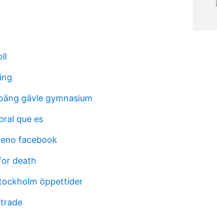
ll
ing
oäng gävle gymnasium
bral que es
eno facebook
for death
tockholm öppettider
 trade