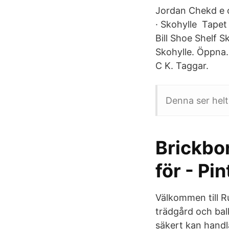
Jordan Chekd e 
· Skohylle Tapet
Bill Shoe Shelf S
Skohylle. Öppna. 
C K. Taggar.
Denna ser helt
Brickbor
för - Pi
Välkommen till R
trädgård och bal
säkert kan handl