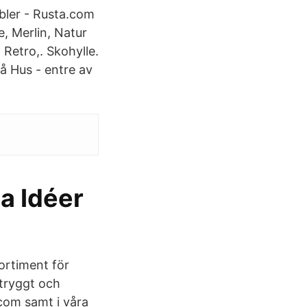
bler - Rusta.com
, Merlin, Natur
 Retro,. Skohylle.
å Hus - entre av
ta Idéer
ortiment för
 tryggt och
.com samt i våra