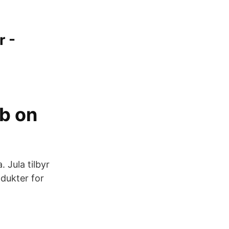
r -
b on
 Jula tilbyr
dukter for