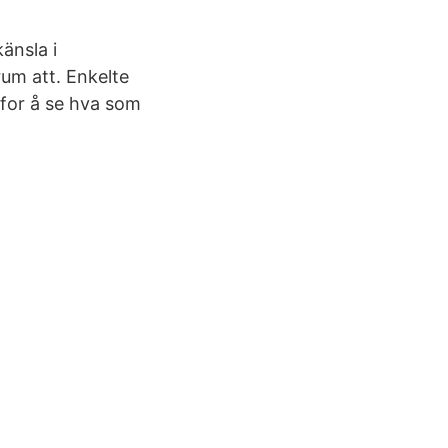
änsla i
rum att. Enkelte
 for å se hva som