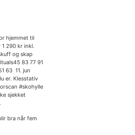
or hjemmet til
 1 290 kr inkl.
skuff og skap
ituals45 83 77 91
1 63 11. jun
u er. Klesstativ
norscan #skohylle
ke sjekket
.
lir bra når fem