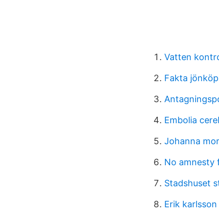
Vatten kontro
Fakta jönköp
Antagningsp
Embolia cere
Johanna mor
No amnesty 
Stadshuset s
Erik karlsson